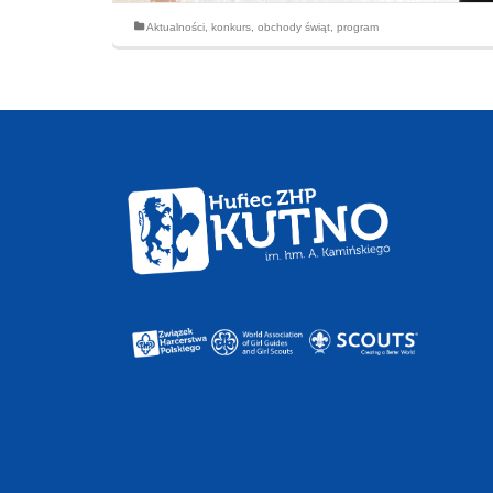
Aktualności
,
konkurs
,
obchody świąt
,
program