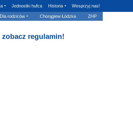
ca
Jednostki hufca
Historia
Wesprzyj nas!
Dla rodziców
Chorągiew Łódzka
ZHP
– zobacz regulamin!