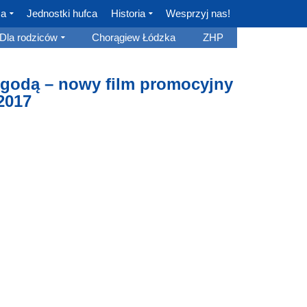
ca
Jednostki hufca
Historia
Wesprzyj nas!
Dla rodziców
Chorągiew Łódzka
ZHP
ygodą – nowy film promocyjny
2017