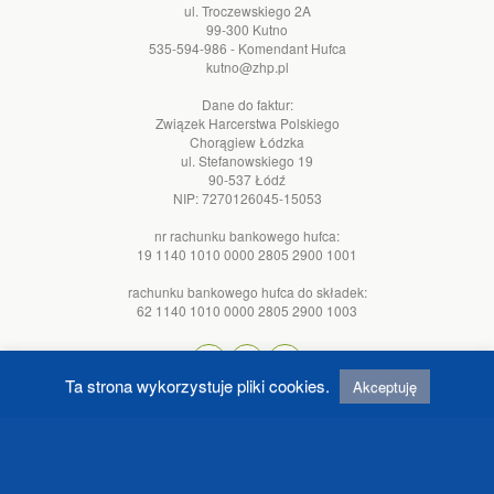
ul. Troczewskiego 2A
99-300 Kutno
535-594-986 - Komendant Hufca
kutno@zhp.pl
Dane do faktur:
Związek Harcerstwa Polskiego
Chorągiew Łódzka
ul. Stefanowskiego 19
90-537 Łódź
NIP: 7270126045-15053
nr rachunku bankowego hufca:
19 1140 1010 0000 2805 2900 1001
rachunku bankowego hufca do składek:
62 1140 1010 0000 2805 2900 1003
Ta strona wykorzystuje pliki cookies.
Akceptuję