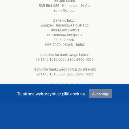
99-300 Kutno
535-594-986 - Komendant Hufca
kutno@zhp.pl
Dane do faktur:
Związek Harcerstwa Polskiego
Chorągiew Łódzka
ul. Stefanowskiego 19
90-537 Łódź
NIP: 7270126045-15053
nr rachunku bankowego hufca:
19 1140 1010 0000 2805 2900 1001
rachunku bankowego hufca do składek:
62 1140 1010 0000 2805 2900 1003
Ta strona wykorzystuje pliki cookies.
Akceptuję