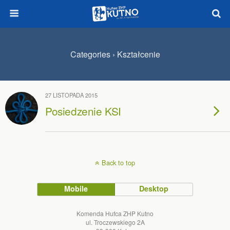
Categories ›
Kształcenie
27 LISTOPADA 2015
Posiedzenie KSI
Back to top
Mobile
Desktop
Komenda Hufca ZHP Kutno
ul. Troczewskiego 2A