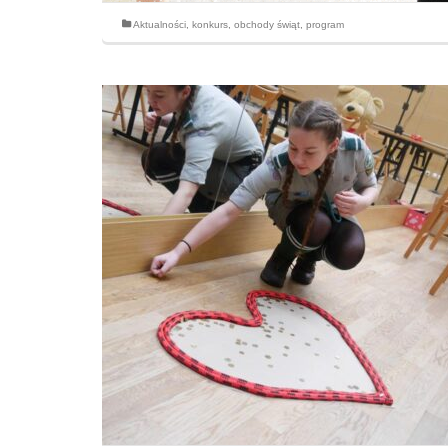
Aktualności
,
konkurs
,
obchody świąt
,
program