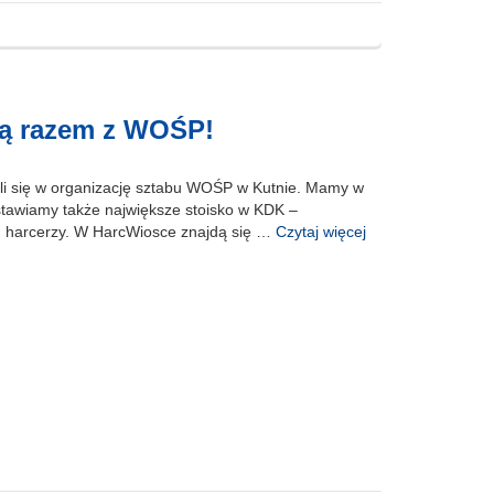
ją razem z WOŚP!
li się w organizację sztabu WOŚP w Kutnie. Mamy w
ystawiamy także największe stoisko w KDK –
h harcerzy. W HarcWiosce znajdą się …
Czytaj więcej