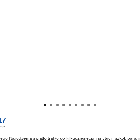
17
017
 Narodzenia światło trafiło do kilkudziesięciu instytucji: szkół, paraf