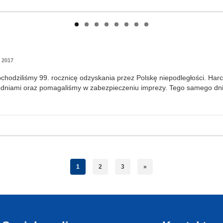
 2017
chodziliśmy 99. rocznicę odzyskania przez Polskę niepodległości. Harc
odniami oraz pomagaliśmy w zabezpieczeniu imprezy. Tego samego dn
1
2
3
»