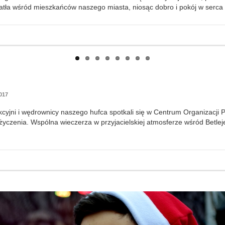
atła wśród mieszkańców naszego miasta, niosąc dobro i pokój w serca
017
nkcyjni i wędrownicy naszego hufca spotkali się w Centrum Organizacji
e życzenia. Wspólna wieczerza w przyjacielskiej atmosferze wśród Betl