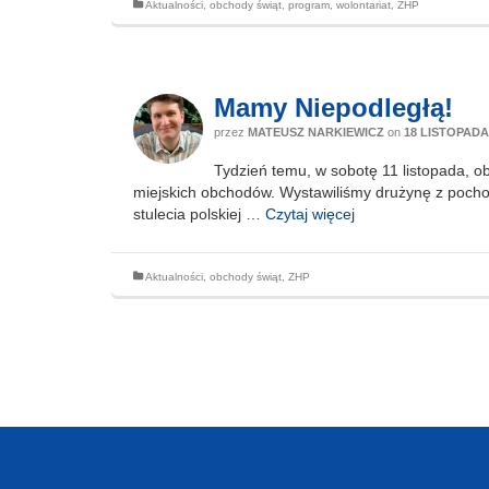
Aktualności
,
obchody świąt
,
program
,
wolontariat
,
ZHP
Mamy Niepodległą!
przez
MATEUSZ NARKIEWICZ
on
18 LISTOPADA
Tydzień temu, w sobotę 11 listopada, ob
miejskich obchodów. Wystawiliśmy drużynę z poch
stulecia polskiej …
Czytaj więcej
Aktualności
,
obchody świąt
,
ZHP