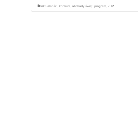
Aktualności
,
konkurs
,
obchody świąt
,
program
,
ZHP