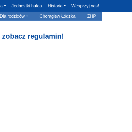
ca
Jednostki hufca
Historia
Wesprzyj nas!
Dla rodziców
Chorągiew Łódzka
ZHP
– zobacz regulamin!