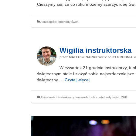
Cieszymy się, że co roku możemy szerzyć ideę Świ
Aktualności
,
obchody świąt
Wigilia instruktorska
przez
MATEUSZ NARKIEWICZ
on
23 GRUDNIA 2
W czwartek 21 grudnia instruktorzy, fu
świątecznym stole i złożyć sobie najserdeczniejsz
świąteczny …
Czytaj więcej
Aktualności
,
instruktorzy
,
komenda hufca
,
obchody świąt
,
ZHP