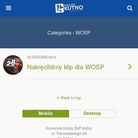
Categories ›
WOŚP
23 GRUDNIA 2019
Nakręciliśmy klip dla WOŚP
Back to top
Mobile
Desktop
Komenda Hufca ZHP Kutno
ul. Troczewskiego 2A