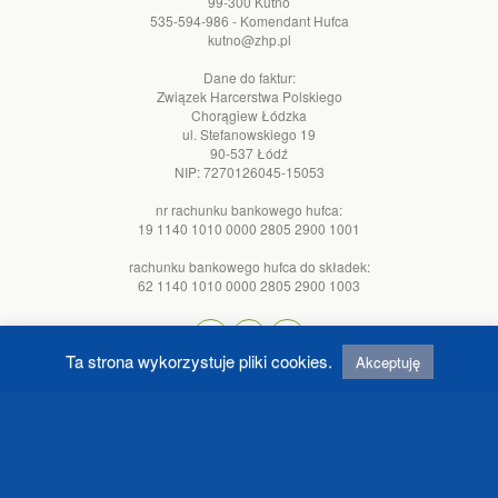
99-300 Kutno
535-594-986 - Komendant Hufca
kutno@zhp.pl
Dane do faktur:
Związek Harcerstwa Polskiego
Chorągiew Łódzka
ul. Stefanowskiego 19
90-537 Łódź
NIP: 7270126045-15053
nr rachunku bankowego hufca:
19 1140 1010 0000 2805 2900 1001
rachunku bankowego hufca do składek:
62 1140 1010 0000 2805 2900 1003
Ta strona wykorzystuje pliki cookies.
Akceptuję