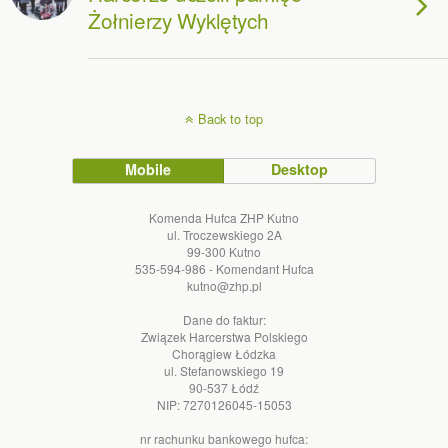
Żołnierzy Wyklętych
Back to top
Mobile
Desktop
Komenda Hufca ZHP Kutno
ul. Troczewskiego 2A
99-300 Kutno
535-594-986 - Komendant Hufca
kutno@zhp.pl
Dane do faktur:
Związek Harcerstwa Polskiego
Chorągiew Łódzka
ul. Stefanowskiego 19
90-537 Łódź
NIP: 7270126045-15053
nr rachunku bankowego hufca: