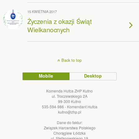
15 KWIETNIA 2017
Życzenia z okazji Świąt
Wielkanocnych
Back to top
Mobile
Desktop
Komenda Hufca ZHP Kutno
ul. Troczewskiego 2A
99-300 Kutno
535-594-986 - Komendant Hufca
kutno@zhp.pl
Dane do faktur:
Związek Harcerstwa Polskiego
Chorągiew Łódzka
ul. Stefanowskiego 19