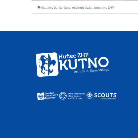
Aktualności
,
konkurs
,
obchody świąt
,
program
,
ZHP