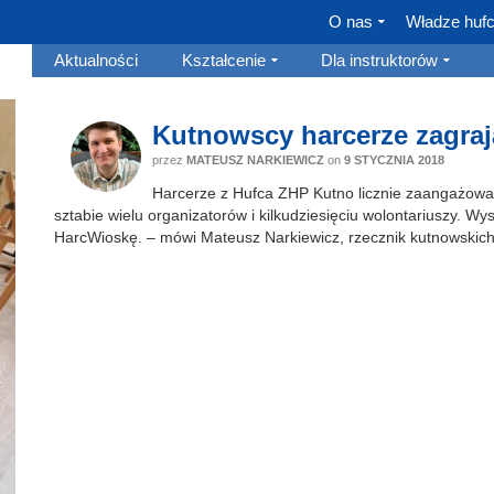
O nas
Władze huf
Aktualności
Kształcenie
Dla instruktorów
Kutnowscy harcerze zagra
przez
MATEUSZ NARKIEWICZ
on
9 STYCZNIA 2018
Harcerze z Hufca ZHP Kutno licznie zaangażowa
sztabie wielu organizatorów i kilkudziesięciu wolontariuszy. W
HarcWioskę. – mówi Mateusz Narkiewicz, rzecznik kutnowskic