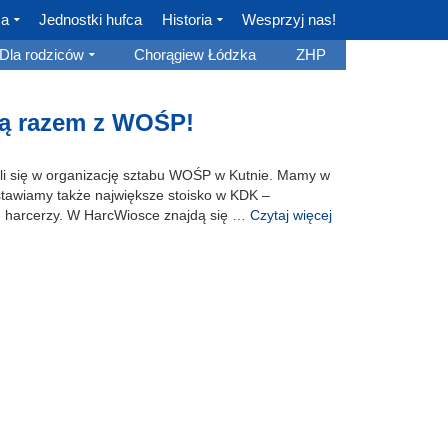
ca
Jednostki hufca
Historia
Wesprzyj nas!
Dla rodziców
Chorągiew Łódzka
ZHP
ją razem z WOŚP!
li się w organizację sztabu WOŚP w Kutnie. Mamy w
ystawiamy także największe stoisko w KDK –
h harcerzy. W HarcWiosce znajdą się …
Czytaj więcej