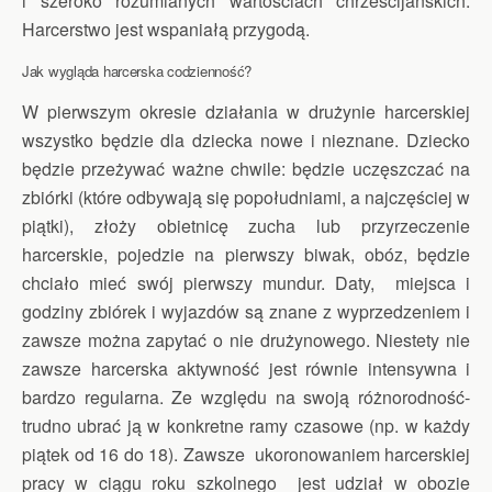
i szeroko rozumianych wartościach chrześcijańskich.
Harcerstwo jest wspaniałą przygodą.
Jak wygląda harcerska codzienność?
W pierwszym okresie działania w drużynie harcerskiej
wszystko będzie dla dziecka nowe i nieznane. Dziecko
będzie przeżywać ważne chwile: będzie uczęszczać na
zbiórki (które odbywają się popołudniami, a najczęściej w
piątki), złoży obietnicę zucha lub przyrzeczenie
harcerskie, pojedzie na pierwszy biwak, obóz, będzie
chciało mieć swój pierwszy mundur. Daty, miejsca i
godziny zbiórek i wyjazdów są znane z wyprzedzeniem i
zawsze można zapytać o nie drużynowego. Niestety nie
zawsze harcerska aktywność jest równie intensywna i
bardzo regularna. Ze względu na swoją różnorodność-
trudno ubrać ją w konkretne ramy czasowe (np. w każdy
piątek od 16 do 18). Zawsze ukoronowaniem harcerskiej
pracy w ciągu roku szkolnego jest udział w obozie