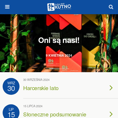
Oni są nasi!
9 KWIETNIA 2024
30 WRZEŚNIA 2024
WRZ
30
Harcerskie lato
15 LIPCA 2024
LIP
15
Słoneczne podsumowanie