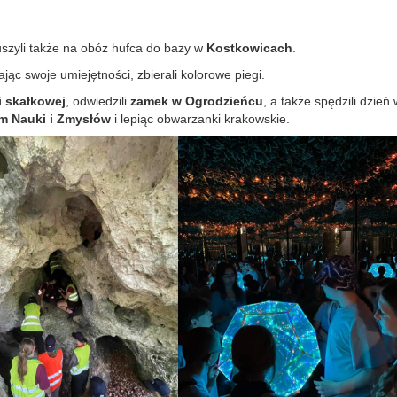
szyli także na obóz hufca do bazy w
Kostkowicach
.
ając swoje umiejętności, zbierali kolorowe piegi.
 skałkowej
, odwiedzili
zamek w Ogrodzieńcu
, a także spędzili dzień 
m Nauki i Zmysłów
i lepiąc obwarzanki krakowskie.