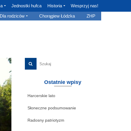
ca
Jednostki hufca
Historia
Wesprzyj nas!
Dla rodziców
Chorągiew Łódzka
ZHP
Ostatnie wpisy
Harcerskie lato
Słoneczne podsumowanie
Radosny patriotyzm