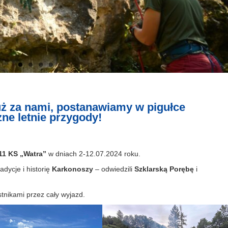
uż za nami, postanawiamy w pigułce
ne letnie przygody!
11 KS „Watra”
w dniach 2-12.07.2024 roku.
adycje i historię
Karkonoszy
– odwiedzili
Szklarską Porębę
i
tnikami przez cały wyjazd.