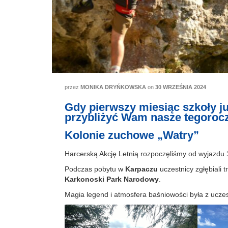
przez
MONIKA DRYŃKOWSKA
on
30 WRZEŚNIA 2024
Gdy pierwszy miesiąc szkoły j
przybliżyć Wam nasze tegorocz
Kolonie zuchowe „Watry”
Harcerską Akcję Letnią rozpoczęliśmy od wyjazdu
Podczas pobytu w
Karpaczu
uczestnicy zgłębiali tr
Karkonoski Park Narodowy
.
Magia legend i atmosfera baśniowości była z uczes