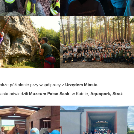
kże półkolonie przy współpracy z
Urzędem Miasta
.
asta odwiedzili
Muzeum Pałac Saski
w Kutnie,
Aquapark, Straż