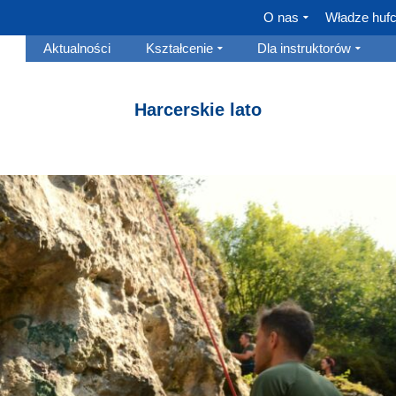
O nas
Władze huf
Aktualności
Kształcenie
Dla instruktorów
Harcerskie lato