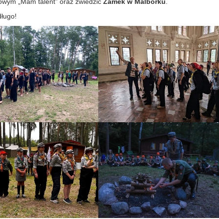
zowym „Mam talent” oraz zwiedzić
Zamek w Malborku
.
długo!