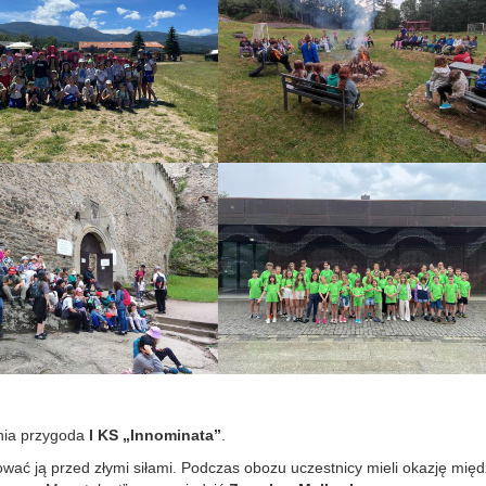
tnia przygoda
I KS „Innominata”
.
ować ją przed złymi siłami. Podczas obozu uczestnicy mieli okazję mię