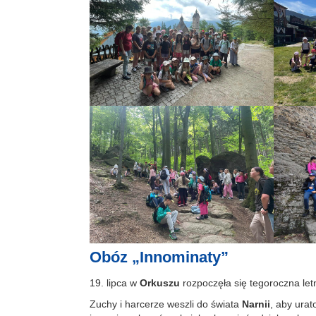
Obóz „Innominaty”
19. lipca w
Orkuszu
rozpoczęła się tegoroczna le
Zuchy i harcerze weszli do świata
Narnii
, aby urat