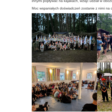
innymi popływać na kajakach, wziąć udział w obo
Moc wspaniałych doświadczeń zostanie z nimi na 