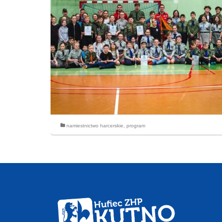
namiestnictwo harcerskie
,
program