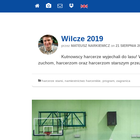
Wilcze 2019
przez
MATEUSZ NARKIEWICZ
on
21 SIERPNIA 2
Kutnowscy harcerze wyjechali do lasu! 
zuchom, harcerzom oraz harcerzom starszym przez 
harcerze starsi
,
namiestnictwo harcerskie
,
program
,
zagranica