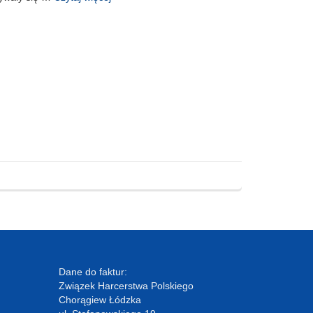
Dane do faktur:
Związek Harcerstwa Polskiego
Chorągiew Łódzka