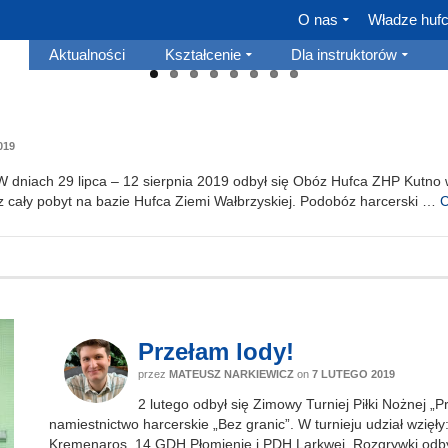
O nas
Władze huf
Aktualności
Kształcenie
Dla instruktorów
019
W dniach 29 lipca – 12 sierpnia 2019 odbył się Obóz Hufca ZHP Kutno w 
cały pobyt na bazie Hufca Ziemi Wałbrzyskiej. Podobóz harcerski …
C
Przełam lody!
przez
MATEUSZ NARKIEWICZ
on
7 LUTEGO 2019
2 lutego odbył się Zimowy Turniej Piłki Nożnej 
namiestnictwo harcerskie „Bez granic”. W turnieju udział wzię
Kremenaros, 14 GDH Płomienie i PDH Larkwei. Rozgrywki odb