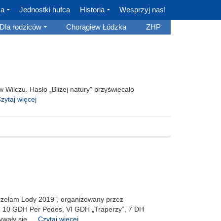
ca
Jednostki hufca
Historia
Wesprzyj nas!
Dla rodziców
Chorągiew Łódzka
ZHP
Wilczu. Hasło „Bliżej natury” przyświecało
zytaj więcej
„Przełam Lody 2019”, organizowany przez
ły: 10 GDH Per Pedes, VI GDH „Traperzy”, 7 DH
ywały się …
Czytaj więcej