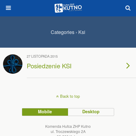
Categories ›
Ksi
27 LISTOPADA 2015
Posiedzenie KSI
Back to top
Mobile
Desktop
Komenda Hufca ZHP Kutno
ul. Troczewskiego 2A