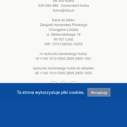
99-300 Kutno
535-594-986 - Komendant Hufca
kutno@zhp.pl
Dane do faktur:
Związek Harcerstwa Polskiego
Chorągiew Łódzka
ul. Stefanowskiego 19
90-537 Łódź
NIP: 7270126045-15053
nr rachunku bankowego hufca:
19 1140 1010 0000 2805 2900 1001
rachunku bankowego hufca do składek:
62 1140 1010 0000 2805 2900 1003
Ta strona wykorzystuje pliki cookies.
Akceptuję