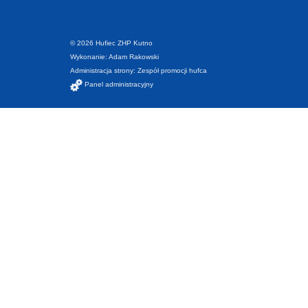
© 2026 Hufiec ZHP Kutno
Wykonanie:
Adam Rakowski
Administracja strony: Zespół promocji hufca
Panel administracyjny