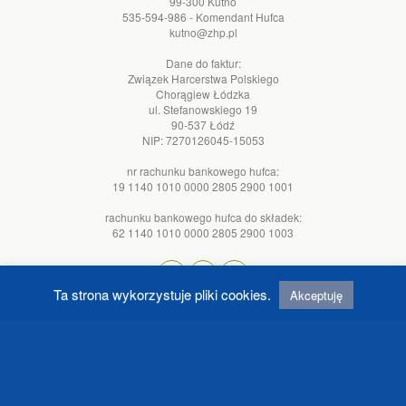
99-300 Kutno
535-594-986 - Komendant Hufca
kutno@zhp.pl
Dane do faktur:
Związek Harcerstwa Polskiego
Chorągiew Łódzka
ul. Stefanowskiego 19
90-537 Łódź
NIP: 7270126045-15053
nr rachunku bankowego hufca:
19 1140 1010 0000 2805 2900 1001
rachunku bankowego hufca do składek:
62 1140 1010 0000 2805 2900 1003
Ta strona wykorzystuje pliki cookies.
Akceptuję