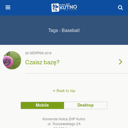
Tags › Baseball
26 SIERPNIA 2018
Czaisz bazę?
Back to top
Mobile
Desktop
Komenda Hufca ZHP Kutno
ul. Troczewskiego 2A