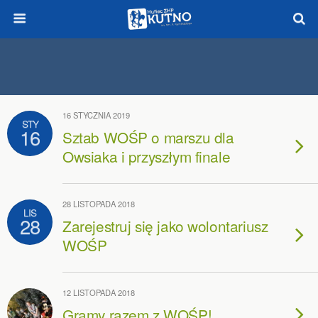
16 STYCZNIA 2019
STY
16
Sztab WOŚP o marszu dla
Owsiaka i przyszłym finale
28 LISTOPADA 2018
LIS
28
Zarejestruj się jako wolontariusz
WOŚP
12 LISTOPADA 2018
Gramy razem z WOŚP!