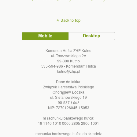
Back to top
Mobile
Desktop
Komenda Hufca ZHP Kutno
ul. Troczewskiego 2A
99-300 Kutno
535-594-986 - Komendant Hufca
kutno@zhp.pl
Dane do faktur:
Związek Harcerstwa Polskiego
Chorągiew Łódzka
ul. Stefanowskiego 19
90-537 Łódź
NIP: 7270126045-15053
nr rachunku bankowego hufca:
19 1140 1010 0000 2805 2900 1001
rachunku bankowego hufca do składek: