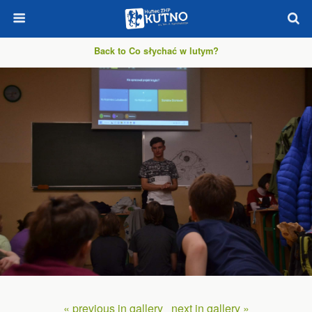
Back to Co słychać w lutym?
« previous in gallery
next in gallery »