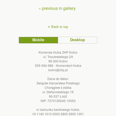
« previous in gallery
Back to top
Mobile
Desktop
Komenda Hufca ZHP Kutno
ul. Troczewskiego 2A
99-300 Kutno
535-594-986 - Komendant Hufca
kutno@zhp.pl
Dane do faktur:
Związek Harcerstwa Polskiego
Chorągiew Łódzka
ul. Stefanowskiego 19
90-537 Łódź
NIP: 7270126045-15053
nr rachunku bankowego hufca:
19 1140 1010 0000 2805 2900 1001