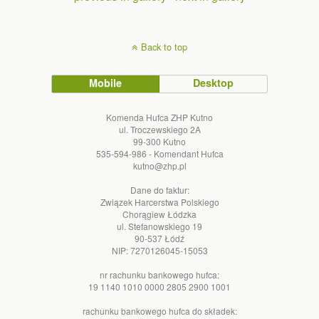
Back to top
Mobile
Desktop
Komenda Hufca ZHP Kutno
ul. Troczewskiego 2A
99-300 Kutno
535-594-986 - Komendant Hufca
kutno@zhp.pl
Dane do faktur:
Związek Harcerstwa Polskiego
Chorągiew Łódzka
ul. Stefanowskiego 19
90-537 Łódź
NIP: 7270126045-15053
nr rachunku bankowego hufca:
19 1140 1010 0000 2805 2900 1001
rachunku bankowego hufca do składek: