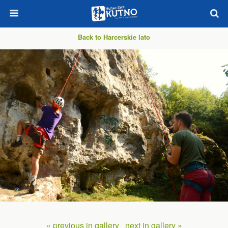
Back to Harcerskie lato
« previous in gallery
next in gallery »