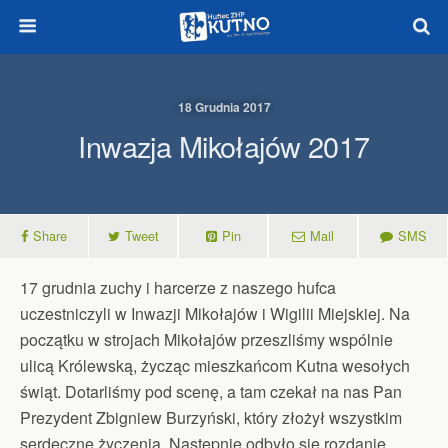
18 Grudnia 2017
Inwazja Mikołajów 2017
Share
Tweet
Pin
Mail
SMS
17 grudnia zuchy i harcerze z naszego hufca
uczestniczyli w Inwazji Mikołajów i Wigilii Miejskiej. Na
początku w strojach Mikołajów przeszliśmy wspólnie
ulicą Królewską, życząc mieszkańcom Kutna wesołych
świąt. Dotarliśmy pod scenę, a tam czekał na nas Pan
Prezydent Zbigniew Burzyński, który złożył wszystkim
serdeczne życzenia. Następnie odbyło się rozdanie