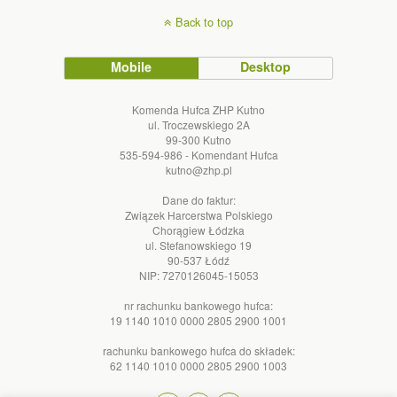
Back to top
Mobile
Desktop
Komenda Hufca ZHP Kutno
ul. Troczewskiego 2A
99-300 Kutno
535-594-986 - Komendant Hufca
kutno@zhp.pl
Dane do faktur:
Związek Harcerstwa Polskiego
Chorągiew Łódzka
ul. Stefanowskiego 19
90-537 Łódź
NIP: 7270126045-15053
nr rachunku bankowego hufca:
19 1140 1010 0000 2805 2900 1001
rachunku bankowego hufca do składek:
62 1140 1010 0000 2805 2900 1003