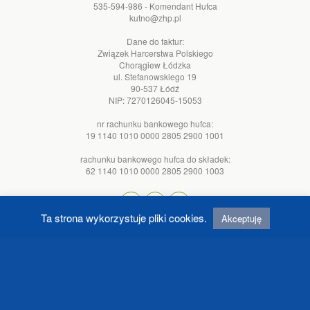
535-594-986 - Komendant Hufca
kutno@zhp.pl
Dane do faktur:
Związek Harcerstwa Polskiego
Chorągiew Łódzka
ul. Stefanowskiego 19
90-537 Łódź
NIP: 7270126045-15053
nr rachunku bankowego hufca:
19 1140 1010 0000 2805 2900 1001
rachunku bankowego hufca do składek:
62 1140 1010 0000 2805 2900 1003
Ta strona wykorzystuje pliki cookies.
Akceptuję