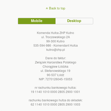
Back to top
Mobile
Desktop
Komenda Hufca ZHP Kutno
ul. Troczewskiego 2A
99-300 Kutno
535-594-986 - Komendant Hufca
kutno@zhp.pl
Dane do faktur:
Związek Harcerstwa Polskiego
Chorągiew Łódzka
ul. Stefanowskiego 19
90-537 Łódź
NIP: 7270126045-15053
nr rachunku bankowego hufca:
19 1140 1010 0000 2805 2900 1001
rachunku bankowego hufca do składek:
62 1140 1010 0000 2805 2900 1003