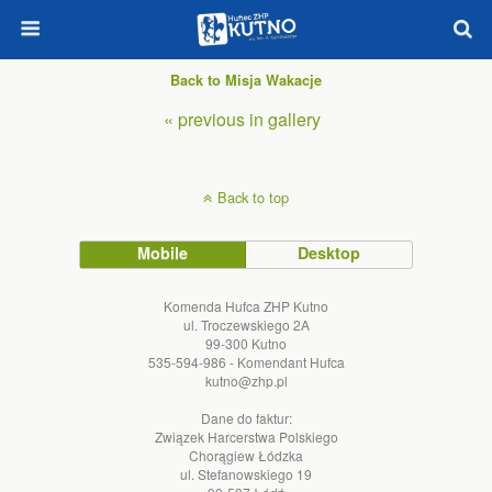
Back to Misja Wakacje
« previous in gallery
Back to top
Mobile
Desktop
Komenda Hufca ZHP Kutno
ul. Troczewskiego 2A
99-300 Kutno
535-594-986 - Komendant Hufca
kutno@zhp.pl
Dane do faktur:
Związek Harcerstwa Polskiego
Chorągiew Łódzka
ul. Stefanowskiego 19