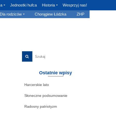
ca
Jednostki hufca
Historia
Wesprzyj nas!
Dla rodziców
Chorągiew Łódzka
ZHP
Ostatnie wpisy
Harcerskie lato
Słoneczne podsumowanie
Radosny patriotyzm