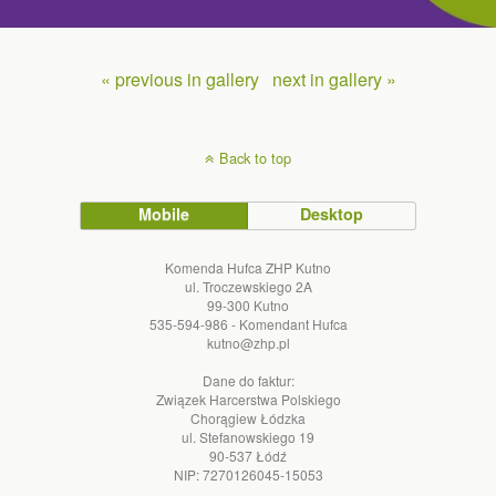
« previous in gallery
next in gallery »
Back to top
Mobile
Desktop
Komenda Hufca ZHP Kutno
ul. Troczewskiego 2A
99-300 Kutno
535-594-986 - Komendant Hufca
kutno@zhp.pl
Dane do faktur:
Związek Harcerstwa Polskiego
Chorągiew Łódzka
ul. Stefanowskiego 19
90-537 Łódź
NIP: 7270126045-15053