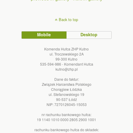
Back to top
Mobile
Desktop
Komenda Hufca ZHP Kutno
ul. Troczewskiego 2A
99-300 Kutno
535-594-986 - Komendant Hufca
kutno@zhp.pl
Dane do faktur:
Związek Harcerstwa Polskiego
Chorągiew Łódzka
ul. Stefanowskiego 19
90-537 Łódź
NIP: 7270126045-15053
nr rachunku bankowego hufca:
19 1140 1010 0000 2805 2900 1001
rachunku bankowego hufca do składek: