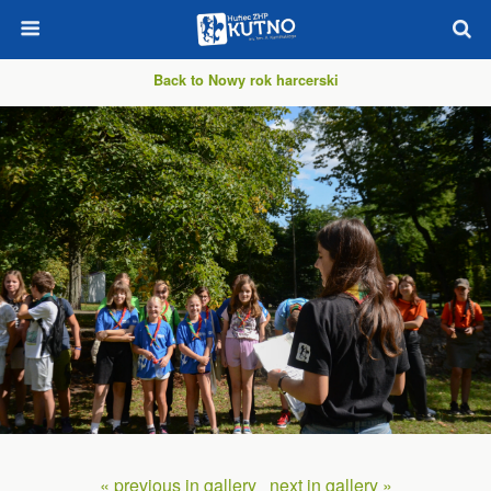
Back to Nowy rok harcerski
« previous in gallery
next in gallery »