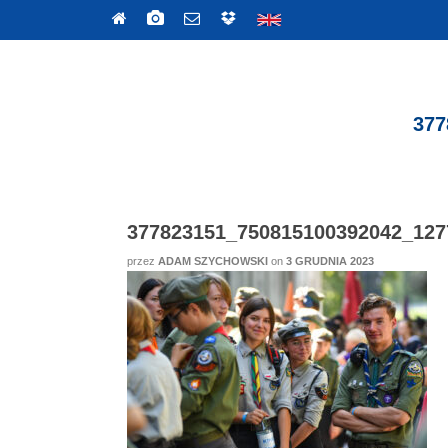
377
377823151_750815100392042_127
przez
ADAM SZYCHOWSKI
on
3 GRUDNIA 2023