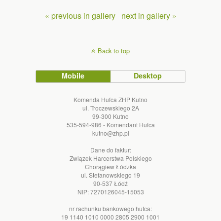
« previous in gallery
next in gallery »
Back to top
Mobile
Desktop
Komenda Hufca ZHP Kutno
ul. Troczewskiego 2A
99-300 Kutno
535-594-986 - Komendant Hufca
kutno@zhp.pl
Dane do faktur:
Związek Harcerstwa Polskiego
Chorągiew Łódzka
ul. Stefanowskiego 19
90-537 Łódź
NIP: 7270126045-15053
nr rachunku bankowego hufca:
19 1140 1010 0000 2805 2900 1001