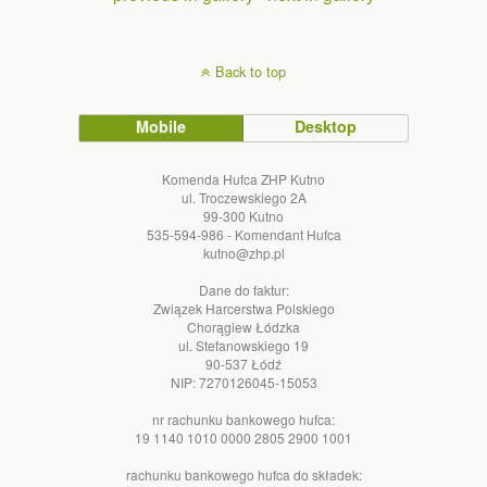
Back to top
Mobile
Desktop
Komenda Hufca ZHP Kutno
ul. Troczewskiego 2A
99-300 Kutno
535-594-986 - Komendant Hufca
kutno@zhp.pl
Dane do faktur:
Związek Harcerstwa Polskiego
Chorągiew Łódzka
ul. Stefanowskiego 19
90-537 Łódź
NIP: 7270126045-15053
nr rachunku bankowego hufca:
19 1140 1010 0000 2805 2900 1001
rachunku bankowego hufca do składek: