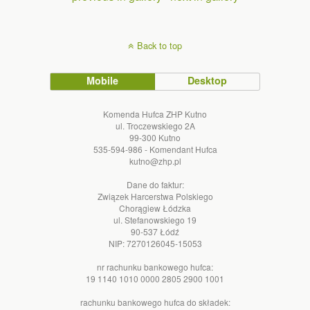
Back to top
Mobile
Desktop
Komenda Hufca ZHP Kutno
ul. Troczewskiego 2A
99-300 Kutno
535-594-986 - Komendant Hufca
kutno@zhp.pl
Dane do faktur:
Związek Harcerstwa Polskiego
Chorągiew Łódzka
ul. Stefanowskiego 19
90-537 Łódź
NIP: 7270126045-15053
nr rachunku bankowego hufca:
19 1140 1010 0000 2805 2900 1001
rachunku bankowego hufca do składek: