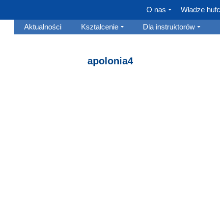
O nas
Władze huf
Aktualności
Kształcenie
Dla instruktorów
apolonia4