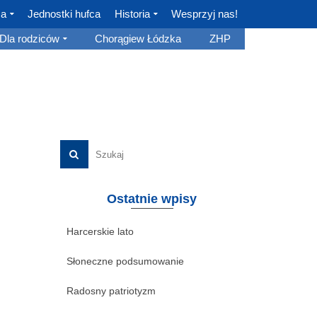
ca
Jednostki hufca
Historia
Wesprzyj nas!
Dla rodziców
Chorągiew Łódzka
ZHP
Ostatnie wpisy
Harcerskie lato
Słoneczne podsumowanie
Radosny patriotyzm