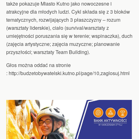
także pokazuje Miasto Kutno jako nowoczesne i
atrakcyjne dla młodych ludzi. Cykl składa się z 3 bloków
tematycznych, rozwijających 3 płaszczyzny – rozum
(warsztaty liderskie), ciało (survival/warsztaty z
umiejętności poruszania się w terenie; wspinaczka), duch
(zajęcia artystyczne; zajęcia muzyczne; planowanie
przyszłości; warsztaty Team Building).
Głos można oddać na stronie
: http://budzetobywatelski.kutno.pl/page/10,zaglosuj.html